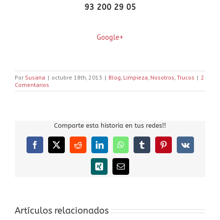
93 200 29 05
Google+
Por
Susana
|
octubre 18th, 2013
|
Blog
,
Limpieza
,
Nosotros
,
Trucos
|
2
Comentarios
Comparte esta historia en tus redes!!
Facebook
X
Reddit
LinkedIn
WhatsApp
Tumblr
Pinterest
Vk
Xing
Correo
electrónico
Artículos relacionados