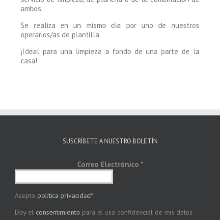
ambos.
Se realiza en un mismo día por uno de nuestros
operarios/as de plantilla.
¡Ideal para una limpieza a fondo de una parte de la
casa!
SUSCRÍBETE A NUESTRO BOLETÍN
Correo Electrónico
*
Acepto
política privacidad*
Doy el
consentimiento
para el uso confidencial de mis datos