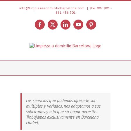
Saltar
al
info@limpiezaadomiciliobarcelona.com
|
932 002 905 -
661 436 901
contenido
Facebook
X
LinkedIn
YouTube
Pinterest
Los servicios que podemos ofrecerle son
múltiples y variados, nos adaptamos a sus
solicitudes y a lo que su hogar necesite.
Trabajamos exclusivamente en Barcelona
ciudad.