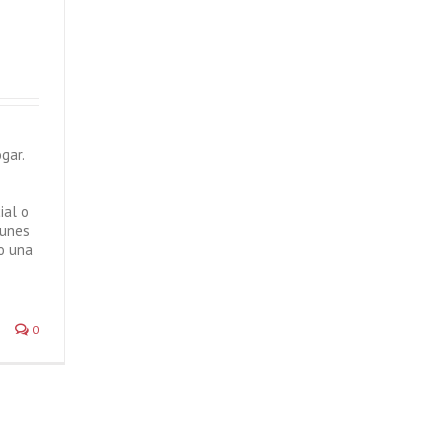
gar.
ial o
munes
o una
0