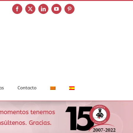
Facebook
X
LinkedIn
YouTube
Pinterest
as
Contacto