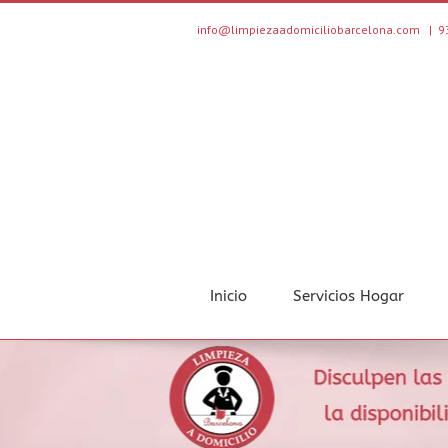
Saltar
al
info@limpiezaadomiciliobarcelona.com
|
9
contenido
Inicio
Servicios Hogar