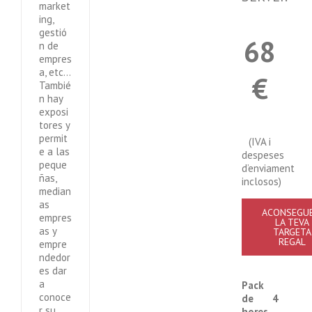
market
ing,
gestió
68
n de
empres
a, etc...
€
Tambié
n hay
exposi
tores y
permit
(IVA i
e a las
despeses
peque
d’enviament
ñas,
inclosos)
median
as
ACONSEGUE
empres
LA TEVA
as y
TARGETA
REGAL
empre
ndedor
es dar
a
Pack
conoce
de 4
r su
hores