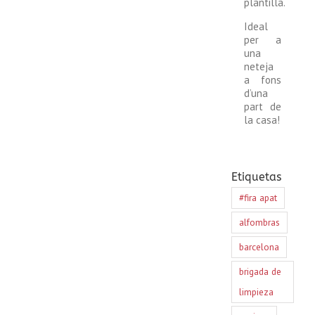
plantilla.
Ideal
per a
una
neteja
a fons
d’una
part de
la casa!
Etiquetas
#fira apat
alfombras
barcelona
brigada de
limpieza