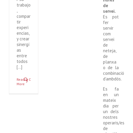
trabajo
de
,
servei.
compar
Es pot
tir
fer
experi
servir
encias,
com
y crear
servei
sinergí
de
as
neteja,
entre
de
todos
planxa
[...]
o de la
combinació
d’ambdós.
Read
0
More
Es fa
en un
mateix
dia per
un dels
nostres
operaris/es
de