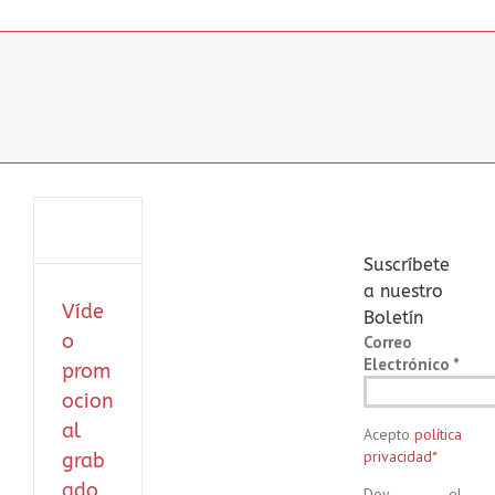
onal
do
Suscríbete
elona’14
a nuestro
Víde
s
Boletín
o
Correo
Electrónico
*
prom
ocion
al
Acepto
política
privacidad*
grab
ado
Doy el