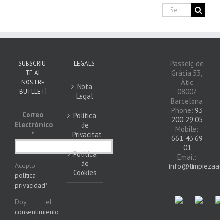
Search
for:
Passeig de
SUBSCRIU-
LEGALS
Gràcia 53,
TE AL
Àtic
NOSTRE
Nota
08007
BUTLLETÍ
Legal
Barcelona
Phone:
93
Correo
Politica
200 29 05
Electrónico
de
Mobile:
*
Privacitat
661 43 69
01
Política
Email:
de
Acepto
info@limpiezaa
Cookies
política
privacidad*
Doy el
consentimiento