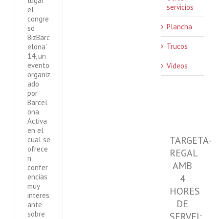
lugar
servicios
el
congre
Plancha
so
BizBarc
Trucos
elona'
14, un
evento
Vídeos
organiz
ado
por
Barcel
ona
Activa
en el
TARGETA-
cual se
ofrece
REGAL
n
AMB
confer
4
encias
muy
HORES
interes
DE
ante
sobre
SERVEI: