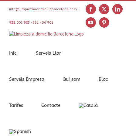
Skip
to
info@limpiezaadomiciliobarcelona.com
|
Facebook
X
LinkedIn
content
932 002 905 - 661 436 901
YouTube
Pinterest
Inici
Serveis Llar
Serveis Empresa
Qui som
Bloc
Tarifes
Contacte