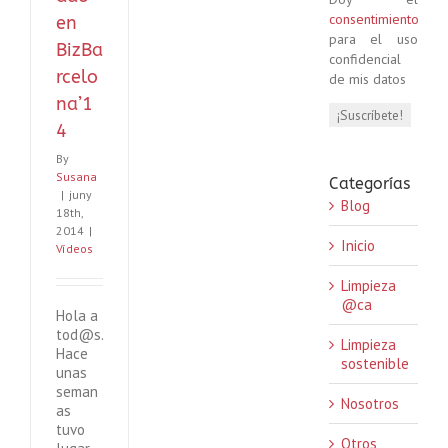
consentimiento
en
para el uso
BizBa
confidencial
rcelo
de mis datos
na’1
4
By
Susana
Categorías
|
juny
Blog
18th,
2014
|
Inicio
Vídeos
Limpieza
@ca
Hola a
tod@s.
Limpieza
Hace
sostenible
unas
seman
Nosotros
as
tuvo
Otros