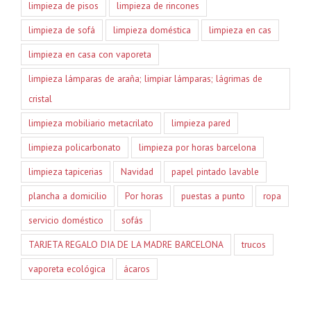
limpieza de pisos
limpieza de rincones
limpieza de sofá
limpieza doméstica
limpieza en cas
limpieza en casa con vaporeta
limpieza lámparas de araña; limpiar lámparas; lágrimas de
cristal
limpieza mobiliario metacrilato
limpieza pared
limpieza policarbonato
limpieza por horas barcelona
limpieza tapicerias
Navidad
papel pintado lavable
plancha a domicilio
Por horas
puestas a punto
ropa
servicio doméstico
sofás
TARJETA REGALO DIA DE LA MADRE BARCELONA
trucos
vaporeta ecológica
ácaros