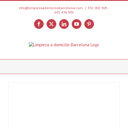
Skip
to
info@limpiezaadomiciliobarcelona.com
|
932 002 905 -
661 436 901
content
Facebook
X
LinkedIn
YouTube
Pinterest