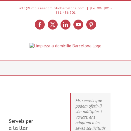
Skip
to
info@limpiezaadomiciliobarcelona.com
|
932 002 905 -
661 436 901
content
Facebook
X
LinkedIn
YouTube
Pinterest
Els serveis que
podem oferir-li
són múltiples i
variats, ens
Serveis per
adaptem a les
a la llar
seves sol·licituds