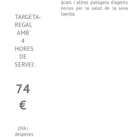
àcars i altres patògens d’agents
nocius per la salut de la seva
família.
TARGETA-
REGAL
AMB
4
HORES
DE
SERVEI:
74
€
(IVA i
despeses