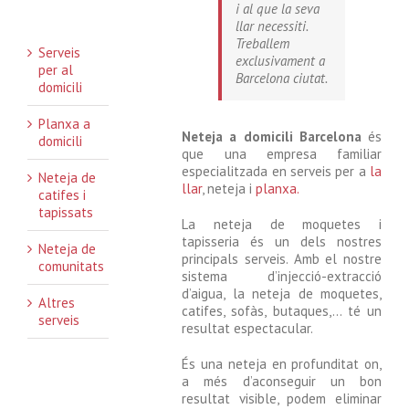
i al que la seva
llar necessiti.
Treballem
Serveis
exclusivament a
per al
Barcelona ciutat.
domicili
Planxa a
Neteja a domicili Barcelona
és
domicili
que una empresa familiar
especialitzada en serveis per a
la
Neteja de
llar
, neteja i
planxa.
catifes i
tapissats
La neteja de moquetes i
tapisseria és un dels nostres
Neteja de
principals serveis. Amb el nostre
comunitats
sistema d’injecció-extracció
d’aigua, la neteja de moquetes,
Altres
catifes, sofàs, butaques,… té un
serveis
resultat espectacular.
És una neteja en profunditat on,
a més d’aconseguir un bon
resultat visible, podem eliminar