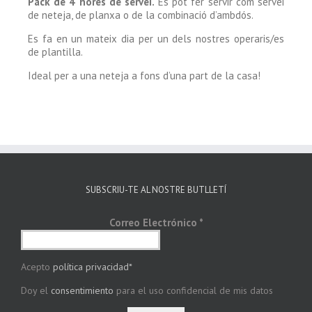
Pack de 4 hores de servei.
Es pot fer servir com servei
de neteja, de planxa o de la combinació d’ambdós.
Es fa en un mateix dia per un dels nostres operaris/es
de plantilla.
Ideal per a una neteja a fons d’una part de la casa!
SUBSCRIU-TE AL NOSTRE BUTLLETÍ
Correo Electrónico
*
Acepto
política privacidad*
Doy el
consentimiento
para el uso confidencial de mis datos