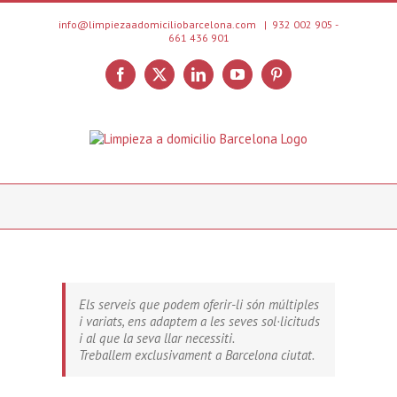
Skip
to
info@limpiezaadomiciliobarcelona.com
|
932 002 905 -
661 436 901
content
Facebook
X
LinkedIn
YouTube
Pinterest
Els serveis que podem oferir-li són múltiples
i variats, ens adaptem a les seves sol·licituds
i al que la seva llar necessiti.
Treballem exclusivament a Barcelona ciutat.