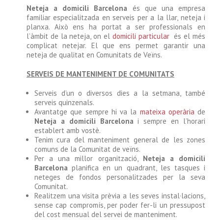
Neteja a domicili Barcelona
és que una empresa
familiar especialitzada en serveis per a la llar, neteja i
planxa. Això ens ha portat a ser professionals en
l’àmbit de la neteja, on el
domicili particular
és el més
complicat netejar. El que ens permet garantir una
neteja de qualitat en Comunitats de Veïns.
SERVEIS DE MANTENIMENT DE COMUNITATS
Serveis d’un o diversos dies a la setmana, també
serveis quinzenals.
Avantatge que sempre hi va la
mateixa operària
de
Neteja a domicili Barcelona
i sempre en l’horari
establert amb vostè.
Tenim cura del manteniment general de les zones
comuns de la Comunitat de veïns.
Per a una millor organització,
Neteja a domicili
Barcelona
planifica en un quadrant, les tasques i
neteges de fondos personalitzades per la seva
Comunitat.
Realitzem una visita prèvia a les seves instal·lacions,
sense cap compromís, per poder fer-li un pressupost
del cost mensual del servei de manteniment.